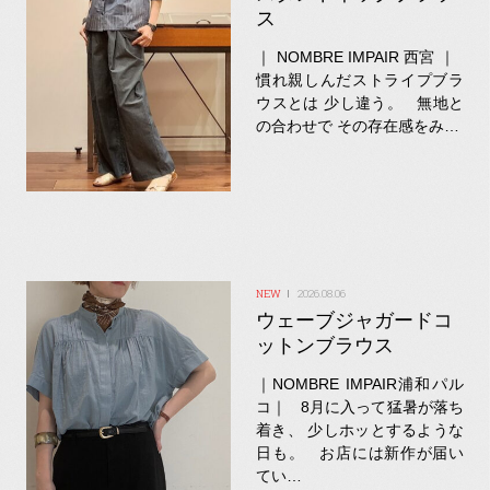
ス
｜ NOMBRE IMPAIR 西宮 ｜
慣れ親しんだストライプブラ
ウスとは 少し違う。 無地と
の合わせで その存在感をみ…
2026.08.06
ウェーブジャガードコ
ットンブラウス
｜NOMBRE IMPAIR浦和パル
コ｜ 8月に入って猛暑が落ち
着き、 少しホッとするような
日も。 お店には新作が届い
てい…