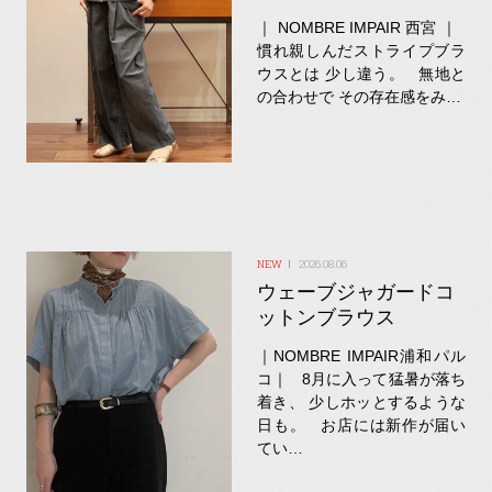
｜ NOMBRE IMPAIR 西宮 ｜
慣れ親しんだストライプブラ
ウスとは 少し違う。 無地と
の合わせで その存在感をみ…
2026.08.06
ウェーブジャガードコ
ットンブラウス
｜NOMBRE IMPAIR浦和パル
コ｜ 8月に入って猛暑が落ち
着き、 少しホッとするような
日も。 お店には新作が届い
てい…