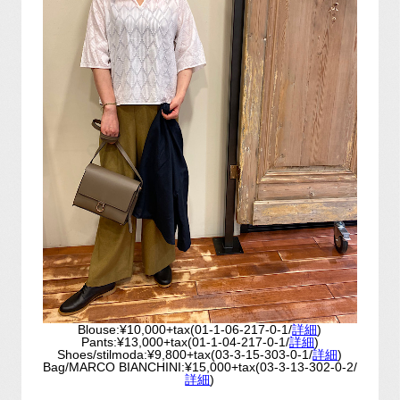
Blouse:¥10,000+tax(01-1-06-217-0-1/
詳細
)
Pants:¥13,000+tax(01-1-04-217-0-1/
詳細
)
Shoes/stilmoda:¥9,800+tax(03-3-15-303-0-1/
詳細
)
Bag/MARCO BIANCHINI:¥15,000+tax(03-3-13-302-0-2/
詳細
)